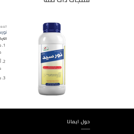
المع
نورس
الترك
م
دي
أ
كل
س
حول ايماتا