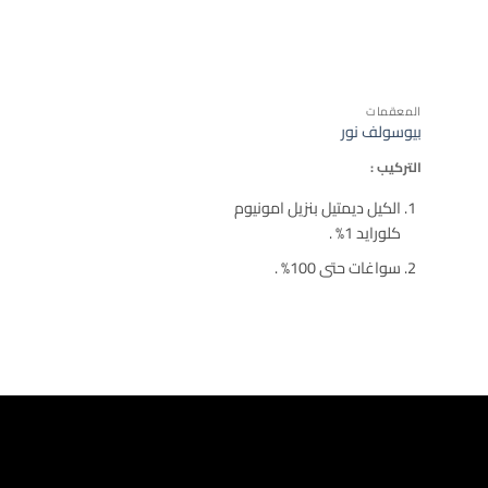
المعقمات
بيوسولف نور
التركيب :
الكيل ديمتيل بنزيل امونيوم
كلورايد 1% .
سواغات حتى 100% .