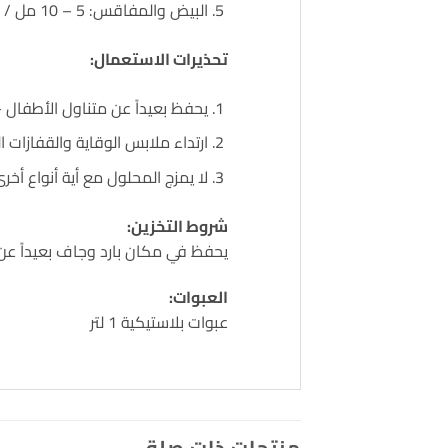
البيض والمفاقس: 5 – 10 مل / لتر ماء يبخ ويترك ليجف.
تحذيرات الاستعمال:
يحفظ بعيداً عن متناول الأطفال -
ارتداء ملابس الوقاية والقفازات ا
لا يمزج المحلول مع أية أنواع أخ
شروط التخزين:
يحفظ في مكان بارد وجاف بعيداً عن مصادر الحرارة 
العبوات:
عبوات بلاستيكية 1 لتر
منتجات ذات صلة