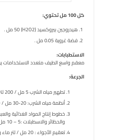
كل 100 مل تحتوي:
هيدروجين بيروكسيد (H2O2) 50 مل .
فضة غروية 0.05 مل .
الاستطبابات:
معقم واسع الطيف متعدد الاستخدامات يؤثر
الجرعة:
تطهير مياه الشرب 5 مل / 200 لتر ماء وتكون المدة حسب الحالة.
أنظمة مياه الشرب: 20-30 مل / 200 لتر ماء تترك لمدة 6-12 ساعة ثم تغسل الخطوط مرة او مرتين بالماء العادي
خطوط إنتاج المواد الغذائية والع
والحظائر والاسطبلات :5 – 10 مل/ لتر ماء رش ضبابي.
تعقيم الأجواء : 20 مل / لتر ماء رش ضبابي.