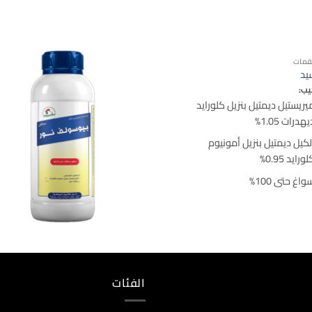
قمات
يد
يب:
يريستيل ديمتيل بنزيل كلورايد
هدرات 1.05%
لكيل ديمتيل بنزيل أمونيوم
ورايد 0.95%
واغ حتى 100%
الفئات