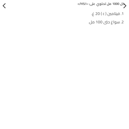
كل 1000 مل تحتوي على: </H5/>
فيتامين ( c ) 20 غ.
سواغ حتى 100 مل.